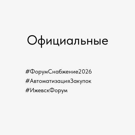
Официальные
хештеги
#ФорумСнабжение2026
#АвтоматизацияЗакупок
#ИжевскФорум